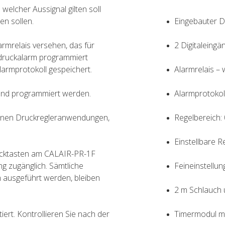
elcher Aussignal gilten soll
en sollen.
Eingebauter 
rmrelais versehen, das für
2 Digitaleingä
rdruckalarm programmiert
larmprotokoll gespeichert.
Alarmrelais – 
nd programmiert werden.
Alarmprotokol
denen Druckregleranwendungen,
Regelbereich:
Einstellbare R
ucktasten am CALAIR-PR-1F
g zugänglich. Sämtliche
Feineinstellu
 ausgeführt werden, bleiben
2 m Schlauch 
iert. Kontrollieren Sie nach der
Timermodul m