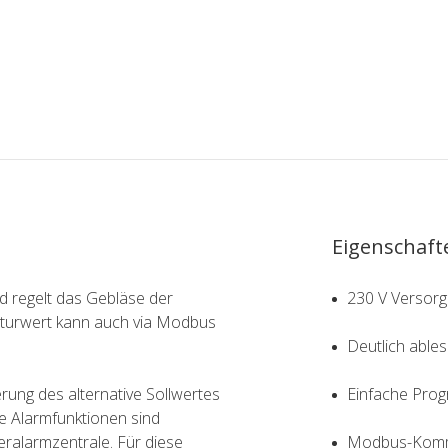
Eigenschaft
d regelt das Gebläse der
230 V Versor
aturwert kann auch via Modbus
Deutlich able
erung des alternative Sollwertes
Einfache Pro
 Alarmfunktionen sind
alarmzentrale. Für diese
Modbus-Komm