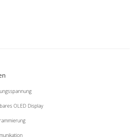
en
gungsspannung
sbares OLED Display
grammierung
unikation