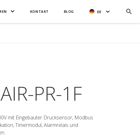
MEN
KONTAKT
BLOG
DE
AIR-PR-1F
30V mit Eingebauter Drucksensor, Modbus
tion, Timermodul, Alarmrelais und
en.