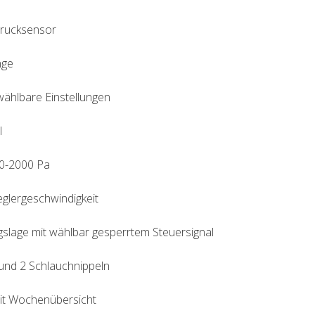
Drucksensor
nge
wählbare Einstellungen
l
 0-2000 Pa
eglergeschwindigkeit
ngslage mit wählbar gesperrtem Steuersignal
und 2 Schlauchnippeln
it Wochenübersicht