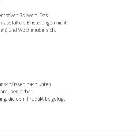
.
rnativen Sollwert. Das
ausfall die Einstellungen nicht
hh:mm) und Wochenübersicht
anschlüssen nach unten
chraubenlöcher.
ung, die dem Produkt beigefügt