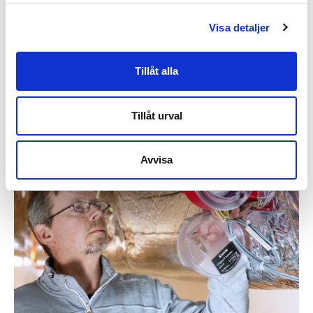
Grundlagen
2021-03-03
Visa detaljer
Kaum zu unterschätzen – die Wichtigkeit
guter Lüftung
Tillåt alla
Lesen Sie mehr
Tillåt urval
Avvisa