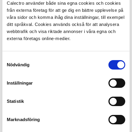
Calectro använder både sina egna cookies och cookies
från externa företag för att ge dig en bättre upplevelse på
Technologie & Produkte
2021-09-22
våra sidor och komma ihåg dina inställningar, till exempel
Vier häufige Fragen zur Empfindlichkeit von
ditt språkval. Cookies används också för att analysera
Kanal-Rauchmeldern
webbtrafik och visa riktade annonser i våra egna och
externa företags online-medier.
Lesen Sie mehr
Samtyckesval
Nödvändig
Inställningar
Statistik
Marknadsföring