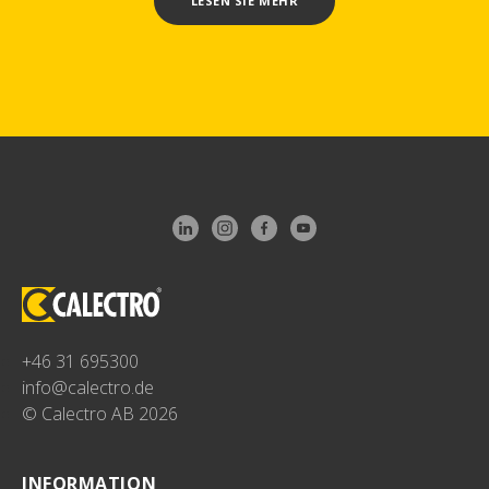
LESEN SIE MEHR
+46 31 695300
info@calectro.de
© Calectro AB 2026
INFORMATION