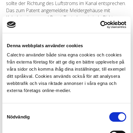
sollte der Richtung des Luftstroms im Kanal entsprechen.
Das zum Patent angemeldete Meldergehäuse mit
Kabeleingängen und Reset-Taste kann in jede Richtung
gedreht werden, um auf die Gegebenheiten des
Montageortes abgestimmt zu werden.
Sowohl die Abdeckung der Rauchmelderkammer als auch
Denna webbplats använder cookies
die Schaltkammer verfügen über Schnappverschlüsse für
Calectro använder både sina egna cookies och cookies
eine werkzeuglose und schnelle Handhabung.
från externa företag för att ge dig en bättre upplevelse på
Relais:
våra sidor och komma ihåg dina inställningar, till exempel
• Zwei
Alarmrelais
zur Steuerung von z.B. Brandschutz-
ditt språkval. Cookies används också för att analysera
klappen oder zum Starten/Stoppen von
webbtrafik och visa riktade annonser i våra egna och
Lüftungsventilatoren.
externa företags online-medier.
• Ein
Alarmrelais für Wartung und niedrigen
Durchfluss
, das Sie auf eine notwendige Wartung
Samtyckesval
hinweist, bevor ein Fehlalarm ausgelöst wird, und das
Nödvändig
anzeigt, dass der Luftstrom im Kanal niedrig ist oder dass
der UG8 an einer ungeeigneten Stelle am Kanal montiert