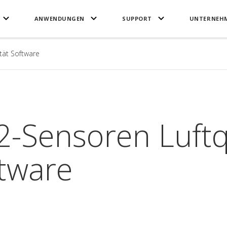
ANWENDUNGEN
SUPPORT
UNTERNEH
tät Software
-Sensoren Luftq
tware