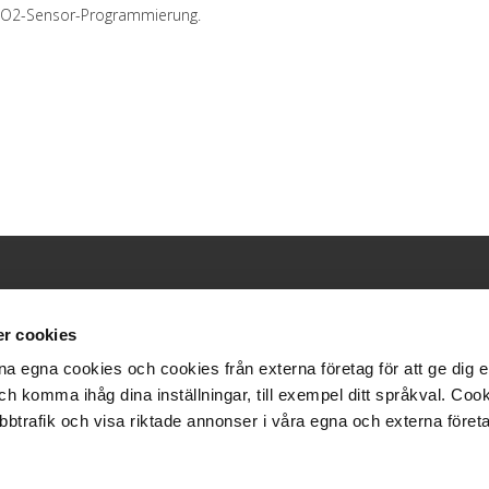
CO2-Sensor-Programmierung.
r cookies
INFORMATION
SUPPORT
a egna cookies och cookies från externa företag för att ge dig e
ch komma ihåg dina inställningar, till exempel ditt språkval. Co
Unternehmen
Support
bbtrafik och visa riktade annonser i våra egna och externa företa
Film
FAQ