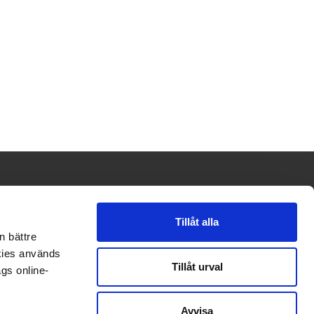
Tillåt alla
KONTAKT
FOLGEN SIE UNS
n bättre
okies används
Kontakt
Linkedin
Tillåt urval
gs online-
Instagram
Avvisa