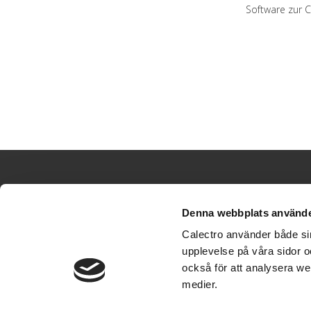
Software zur 
Denna webbplats använde
Calectro använder både sin
upplevelse på våra sidor o
+46 31 695300
också för att analysera we
info@calectro.de
medier.
© Calectro AB 2026